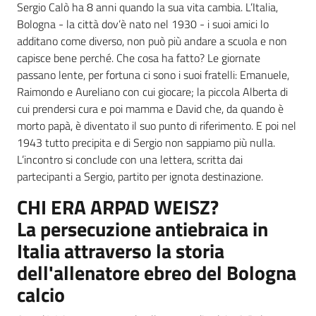
Sergio Calò ha 8 anni quando la sua vita cambia. L’Italia,
Menu selezionato
Bologna - la città dov’è nato nel 1930 - i suoi amici lo
Bookshop
additano come diverso, non può più andare a scuola e non
capisce bene perché. Che cosa ha fatto? Le giornate
Biblioteca
passano lente, per fortuna ci sono i suoi fratelli: Emanuele,
Raimondo e Aureliano con cui giocare; la piccola Alberta di
Siti
cui prendersi cura e poi mamma e David che, da quando è
d'interesse
morto papà, è diventato il suo punto di riferimento. E poi nel
1943 tutto precipita e di Sergio non sappiamo più nulla.
L’incontro si conclude con una lettera, scritta dai
partecipanti a Sergio, partito per ignota destinazione.
Seguici
CHI ERA ARPAD WEISZ?
su
La persecuzione antiebraica in
Italia attraverso la storia
dell'allenatore ebreo del Bologna
calcio