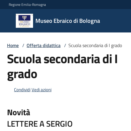
Vai al contenuto
Vai alla navigazione
Vai al footer
Regione Emilia-Romagna
Museo
Museo Ebraico di Bologna
Ebraico
di
Bologna
Home
/
Offerta didattica
/
Scuola secondaria di I grado
Scuola secondaria di I
Il
grado
museo
Condividi
Vedi azioni
Biglietteria
e
Novità
orari
LETTERE A SERGIO
Didattica