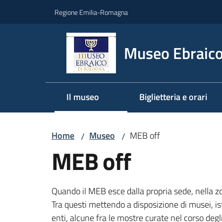
Vai al contenuto
Vai alla navigazione
Vai al footer
Regione Emilia-Romagna
Museo Ebraico
Il museo
Biglietteria e orari
Home
Museo
MEB off
/
/
MEB off
Quando il MEB esce dalla propria sede, nella zon
Tra questi mettendo a disposizione di musei, isti
enti, alcune fra le mostre curate nel corso degl