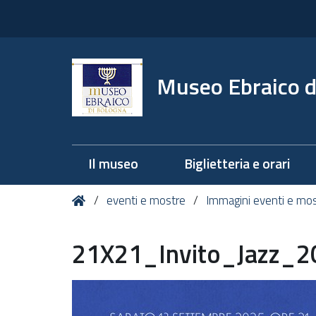
Museo Ebraico d
Il museo
Biglietteria e orari
Tu
Home
eventi e mostre
Immagini eventi e mo
sei
qui:
21X21_Invito_Jazz_2