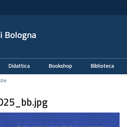
i Bologna
Didattica
Bookshop
Biblioteca
stre
025_bb.jpg