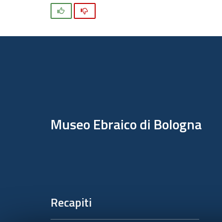
Si
No
Piè
di
pagina
Museo Ebraico di Bologna
Recapiti