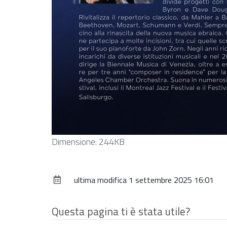
Clicca
Dimensione: 244KB
per
vedere
ultima modifica
1 settembre 2025 16:01
l'immagine
alle
dimensioni
Questa pagina ti è stata utile?
originali…