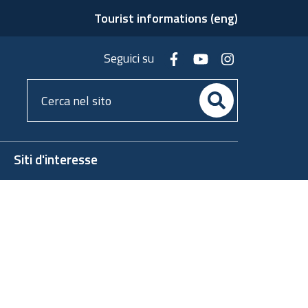
Tourist informations (eng)
facebook
youtube
instagram
Seguici su
Cerca
nel
sito
Siti d'interesse