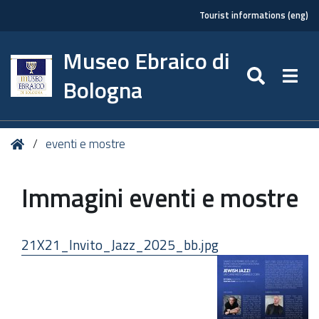
Tourist informations (eng)
Museo Ebraico di
SEARC
Togg
Bologna
Tu
Home
eventi e mostre
sei
qui:
Immagini eventi e mostre
21X21_Invito_Jazz_2025_bb.jpg