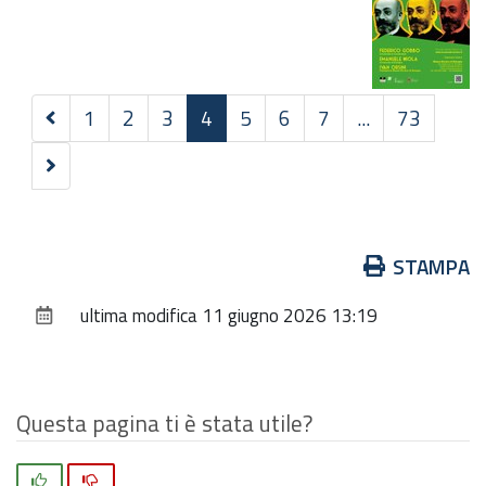
Precedenti
1
2
3
4
5
6
7
...
73
20
Successivi
elementi
20
elementi
Azioni
STAMPA
sul
ultima modifica
11 giugno 2026 13:19
documento
Questa pagina ti è stata utile?
Si
No