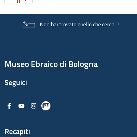
Non hai trovato quello che cerchi ?
Piè
di
pagina
Museo Ebraico di Bologna
Seguici
Facebook
Youtube
Instagram
Newsletter
Recapiti