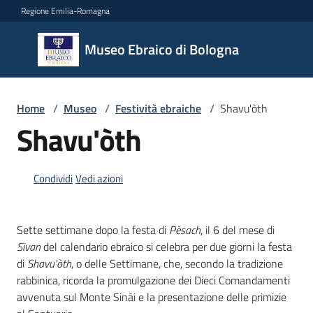
Vai al contenuto
Vai alla navigazione
Vai al footer
Regione Emilia-Romagna
Museo
Museo Ebraico di Bologna
Ebraico
di
Bologna
Home
/
Museo
/
Festività ebraiche
/
Shavu'òth
Shavu'òth
Il
museo
Condividi
Vedi azioni
Sette settimane dopo la festa di
Pèsach
, il 6 del mese di
Biglietteria
Sivan
del calendario ebraico si celebra per due giorni la festa
e
di
Shavu'òth
, o delle Settimane, che, secondo la tradizione
orari
rabbinica, ricorda la promulgazione dei Dieci Comandamenti
avvenuta sul Monte Sinài e la presentazione delle primizie
Didattica