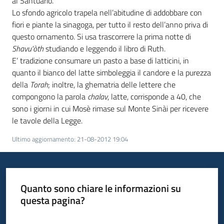
al Santuario.
Lo sfondo agricolo trapela nell’abitudine di addobbare con
Bookshop
fiori e piante la sinagoga, per tutto il resto dell’anno priva di
questo ornamento. Si usa trascorrere la prima notte di
Biblioteca
Shavu'òth
studiando e leggendo il libro di Ruth.
E’ tradizione consumare un pasto a base di latticini, in
quanto il bianco del latte simboleggia il candore e la purezza
Siti
della
Torah
; inoltre, la ghematria delle lettere che
d'interesse
compongono la parola
chalav
, latte, corrisponde a 40, che
sono i giorni in cui Mosè rimase sul Monte Sinài per ricevere
le tavole della Legge.
Seguici
Ultimo aggiornamento
:
21-08-2012 19:04
su
Quanto sono chiare le informazioni su
questa pagina?
Valuta da 1 a 5 stelle