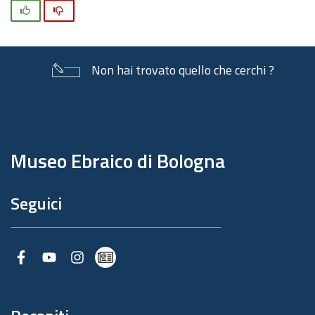
Si
No
Non hai trovato quello che cerchi ?
Piè
di
pagina
Museo Ebraico di Bologna
Seguici
Facebook
Youtube
Instagram
Newsletter