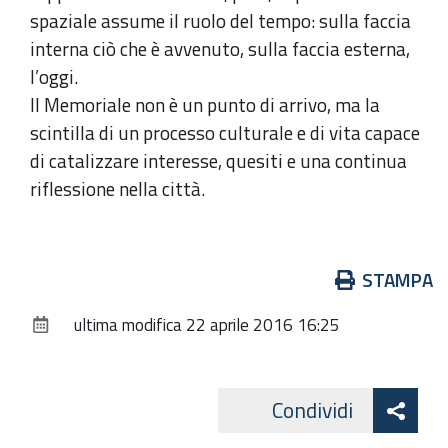
spaziale assume il ruolo del tempo: sulla faccia
interna ciò che è avvenuto, sulla faccia esterna,
l’oggi.
Il Memoriale non è un punto di arrivo, ma la
scintilla di un processo culturale e di vita capace
di catalizzare interesse, quesiti e una continua
riflessione nella città.
Azioni
STAMPA
sul
ultima modifica
22 aprile 2016 16:25
documento
Att
Condividi
Twitte
cond