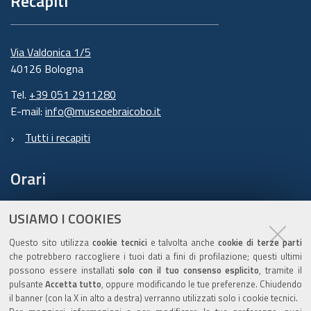
Recapiti
Via Valdonica 1/5
40126 Bologna
Tel.
+39 051 2911280
E-mail:
info@museoebraicobo.it
Tutti i recapiti
Orari
USIAMO I COOKIES
domenica-giovedì: 10.00 – 18.00
Questo sito utilizza
cookie tecnici
e talvolta anche
cookie di terze parti
venerdì: 10.00 – 16.00
che potrebbero raccogliere i tuoi dati a fini di profilazione; questi ultimi
possono essere installati
solo con il tuo consenso esplicito
, tramite il
chiuso:
sabato e durate le
festività ebraiche
pulsante
Accetta tutto
, oppure modificando le tue preferenze. Chiudendo
il banner (con la X in alto a destra) verranno utilizzati solo i cookie tecnici.