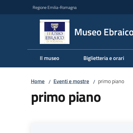
Vai al contenuto
Vai alla navigazione
Vai al footer
Regione Emilia-Romagna
Museo Ebraico
Il museo
Biglietteria e orari
Home
Eventi e mostre
primo piano
/
/
primo piano