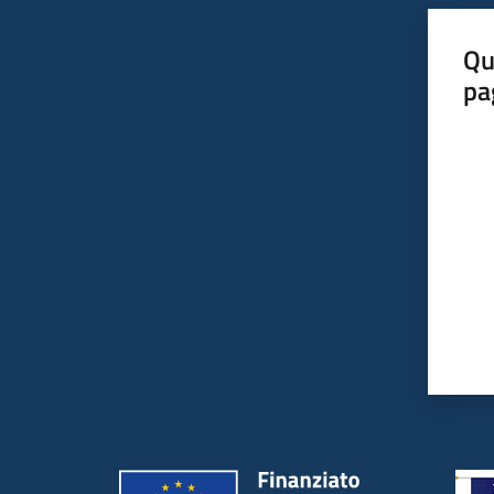
Qu
pa
Valut