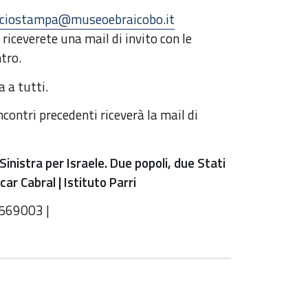
iciostampa@museoebraicobo.it
riceverete una mail di invito con le
ntro.
a a tutti.
ontri precedenti riceverà la mail di
Sinistra per Israele. Due popoli, due Stati
ar Cabral | Istituto Parri
6569003 |