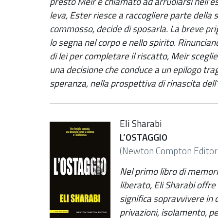
presto Meir è chiamato ad arruolarsi nell’ese
leva, Ester riesce a raccogliere parte della
commosso, decide di sposarla. La breve prig
lo segna nel corpo e nello spirito. Rinunciand
di lei per completare il riscatto, Meir scegl
una decisione che conduce a un epilogo tra
speranza, nella prospettiva di rinascita dell
Eli Sharabi
L’OSTAGGIO
(Newton Compton Editor
Nel primo libro di memori
liberato, Eli Sharabi offr
significa sopravvivere in 
privazioni, isolamento, pe