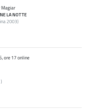
r Magiar
NNE LA NOTTE
tina 2003)
, ore 17 online
1)