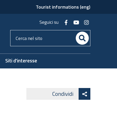
Tourist informations (eng)
facebook
youtube
instagram
Seguici su
Cerca
nel
sito
Siti d'interesse
Attiva
Condividi
Facebook
Twitter
condividi