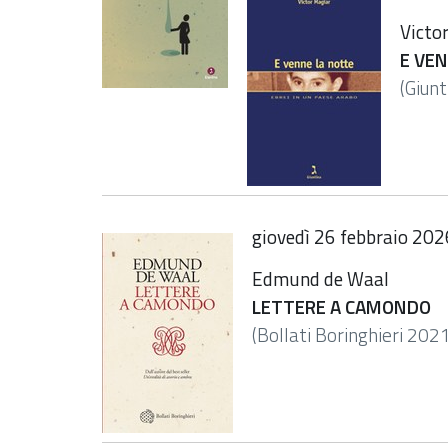
Victo
E VE
(Giun
giovedì 26 febbraio 2026
Edmund de Waal
LETTERE A CAMONDO
(Bollati Boringhieri 202