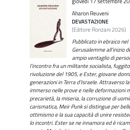
giovedì 17 settembre 20
Aharon Reuveni
DEVASTAZIONE
(Editore Ronzani 2026)
Pubblicato in ebraico ne
Gerusalemme all’inizio d
ampio ventaglio di person
l’incontro fra un militante socialista, fuggit
rivoluzione del 1905, e Ester, giovane don
generazioni in Terra d’Israele. Attraverso la
immerso nelle prove e nelle deformazioni mo
precarietà, la miseria, la corruzione di uomi
carismatica, Meir Punk si distingue per bell
ottimismo e la sua capacità di unire resist
lo incontri. Ester se ne innamora ed è rica