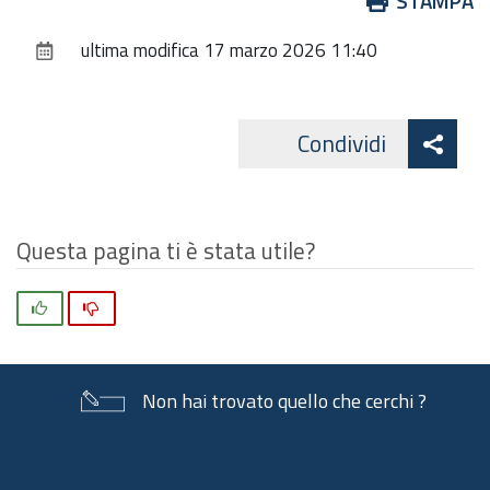
STAMPA
sul
ultima modifica
17 marzo 2026 11:40
documento
Att
Condividi
Twitte
cond
Questa pagina ti è stata utile?
Si
No
Non hai trovato quello che cerchi ?
Piè