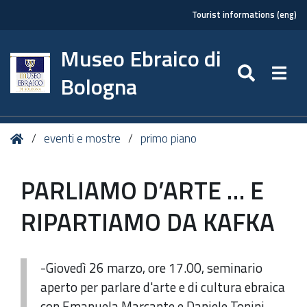
Tourist informations (eng)
Museo Ebraico di
SEARC
Togg
Bologna
Tu
Home
eventi e mostre
primo piano
sei
qui:
PARLIAMO D’ARTE … E
RIPARTIAMO DA KAFKA
-Giovedì 26 marzo, ore 17.00, seminario
aperto per parlare d'arte e di cultura ebraica
con Emanuela Marcante e Daniele Tonini.