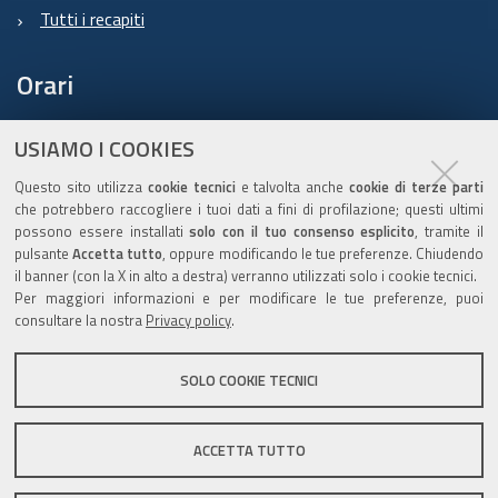
Tutti i recapiti
Orari
USIAMO I COOKIES
domenica-giovedì: 10.00 – 18.00
Questo sito utilizza
cookie tecnici
e talvolta anche
cookie di terze parti
venerdì: 10.00 – 16.00
che potrebbero raccogliere i tuoi dati a fini di profilazione; questi ultimi
possono essere installati
solo con il tuo consenso esplicito
, tramite il
chiuso:
sabato e durate le
festività ebraiche
pulsante
Accetta tutto
, oppure modificando le tue preferenze. Chiudendo
il banner (con la X in alto a destra) verranno utilizzati solo i cookie tecnici.
Per maggiori informazioni e per modificare le tue preferenze, puoi
Trasparenza
consultare la nostra
Privacy policy
.
SOLO COOKIE TECNICI
Amministrazione trasparente
Privacy e cookie
ACCETTA TUTTO
Gestisci i cookie
Dichiarazione di accessibilità