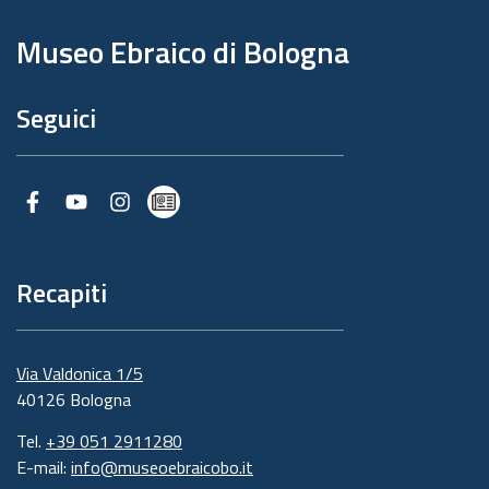
di
pagina
Museo Ebraico di Bologna
Seguici
Facebook
Youtube
Instagram
Newsletter
Recapiti
Via Valdonica 1/5
40126 Bologna
Tel.
+39 051 2911280
E-mail:
info@museoebraicobo.it