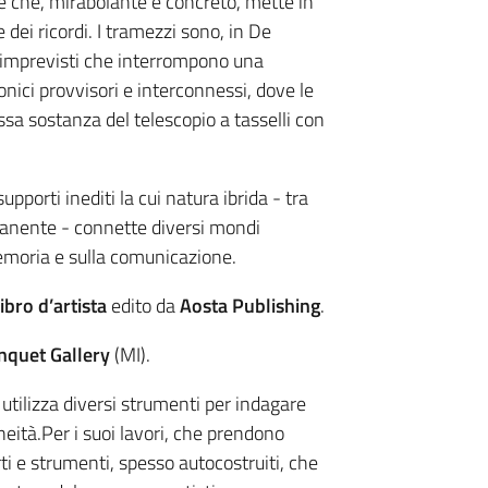
e che, mirabolante e concreto, mette in
 dei ricordi. I tramezzi sono, in De
i imprevisti che interrompono una
ici provvisori e interconnessi, dove le
sa sostanza del telescopio a tasselli con
pporti inediti la cui natura ibrida - tra
manente - connette diversi mondi
emoria e sulla comunicazione.
libro d’artista
edito da
Aosta Publishing
.
nquet Gallery
(MI).
 utilizza diversi strumenti per indagare
eità.Per i suoi lavori, che prendono
ti e strumenti, spesso autocostruiti, che