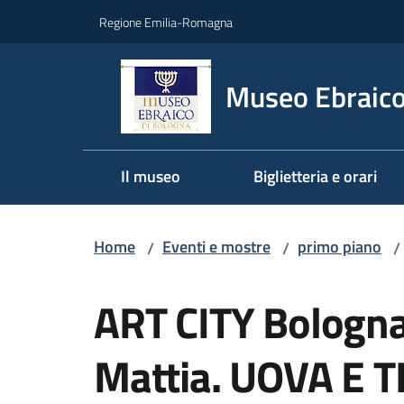
Vai al contenuto
Vai alla navigazione
Vai al footer
Regione Emilia-Romagna
Museo Ebraico
Il museo
Biglietteria e orari
Home
Eventi e mostre
primo piano
/
/
/
Salta al contenuto
ART CITY Bologna
Mattia. UOVA E 