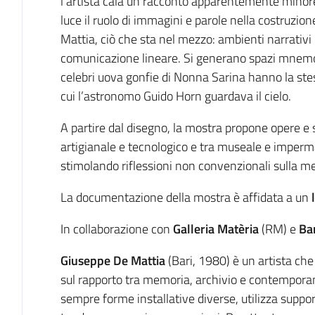
l’artista cala un racconto apparentemente minor
luce il ruolo di immagini e parole nella costruzione
Mattia, ciò che sta nel mezzo: ambienti narrativ
comunicazione lineare. Si generano spazi mnemon
celebri uova gonfie di Nonna Sarina hanno la stes
cui l’astronomo Guido Horn guardava il cielo.
A partire dal disegno, la mostra propone opere e su
artigianale e tecnologico e tra museale e imper
stimolando riflessioni non convenzionali sulla m
La documentazione della mostra è affidata a un
In collaborazione con
Galleria Matèria
(RM) e
Ba
Giuseppe De Mattia
(Bari, 1980) è un artista che
sul rapporto tra memoria, archivio e contemporan
sempre forme installative diverse, utilizza suppor