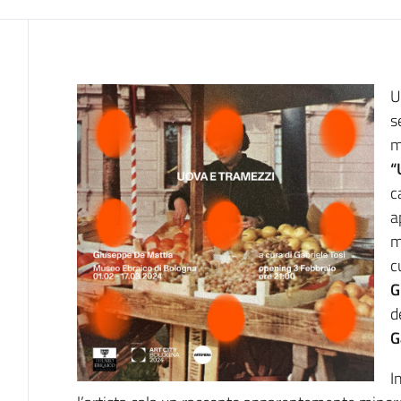
Introduzione
U
s
m
“
c
a
m
c
G
d
G
I