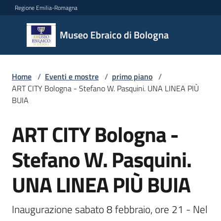
Vai al contenuto
Vai alla navigazione
Vai al footer
Regione Emilia-Romagna
Museo
Museo Ebraico di Bologna
Ebraico
di
Bologna
Home
/
Eventi e mostre
/
primo piano
/
ART CITY Bologna - Stefano W. Pasquini. UNA LINEA PIÙ
BUIA
Il
ART CITY Bologna -
museo
Salta al contenuto
Stefano W. Pasquini.
Biglietteria
UNA LINEA PIÙ BUIA
e
orari
Inaugurazione sabato 8 febbraio, ore 21 - Nel 
Didattica