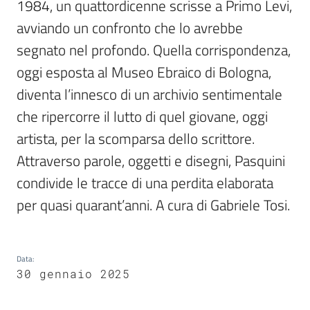
1984, un quattordicenne scrisse a Primo Levi, 
avviando un confronto che lo avrebbe 
Bookshop
segnato nel profondo. Quella corrispondenza, 
Biblioteca
oggi esposta al Museo Ebraico di Bologna, 
diventa l’innesco di un archivio sentimentale 
Siti
che ripercorre il lutto di quel giovane, oggi 
d'interesse
artista, per la scomparsa dello scrittore. 
Attraverso parole, oggetti e disegni, Pasquini 
condivide le tracce di una perdita elaborata 
Seguici
su
per quasi quarant’anni. A cura di Gabriele Tosi.
Data
:
30 gennaio 2025