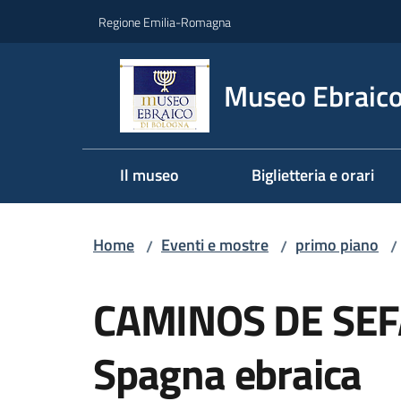
Vai al contenuto
Vai alla navigazione
Vai al footer
Regione Emilia-Romagna
Museo Ebraico
Il museo
Biglietteria e orari
Home
Eventi e mostre
primo piano
/
/
/
Salta al contenuto
CAMINOS DE SEFAR
Spagna ebraica