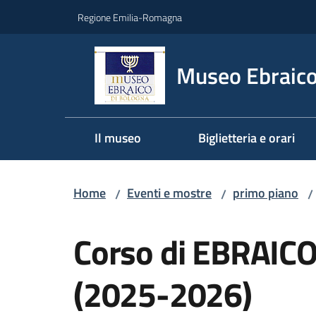
Vai al contenuto
Vai alla navigazione
Vai al footer
Regione Emilia-Romagna
Museo Ebraico
Il museo
Biglietteria e orari
Home
Eventi e mostre
primo piano
/
/
/
Salta al contenuto
Corso di EBRAICO
(2025-2026)