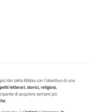
ù libri della Bibbia con l’obiettivo di una
petti letterari, storici, religiosi,
cipante di acquisire sempre più
che
.
ciascuna. Le
lezioni
si terranno,
in