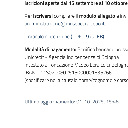
Iscrizioni aperte dal 15 settembre al 10 ottobr
Per
iscriversi
compilare il
modulo allegato
e inv
amministrazione@museoebraicobo.it
-
modulo di iscrizione
(
PDF
-
97,2 KB
)
Modalità di pagamento:
Bonifico bancario press
Unicredit - Agenzia Indipendenza di Bologna
intestato a Fondazione Museo Ebraico di Bologn
IBAN IT11S0200802513000001636266
(specificare nella causale nome/cognome e corso a
Ultimo aggiornamento
:
01-10-2025, 15:46