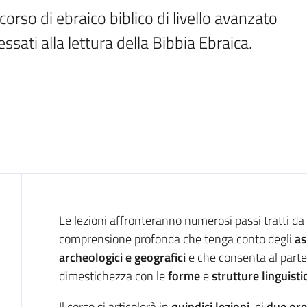
rso di ebraico biblico di livello avanzato 
essati alla lettura della Bibbia Ebraica.
Introduzione
Le lezioni affronteranno numerosi passi tratti da pi
comprensione profonda che tenga conto degli
as
archeologici e geografici
e che consenta al parte
dimestichezza con le
forme
e
strutture linguisti
Il corso si articolerà in
quindici lezioni
, di
due ore