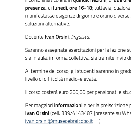
presenza
, di
lunedì, ore 16-18
; tuttavia, qualora
manifestasse esigenze di giorno e orario diverse
soluzioni alternative.
Docente
Ivan
Orsini
,
linguista
.
Saranno assegnate esercitazioni per la lezione su
sia in aula, in forma collettiva, sia tramite invio d
Al termine del corso, gli studenti saranno in gra
livello di difficoltà medio-elevata.
Il corso costerà euro 200,00 per pensionati e stude
Per maggiori
informazioni
e per la preiscrizione 
Ivan Orsini
(cell. 339/4143487 [presente su Wha
ivan.orsini@museoebraicobo.it
)