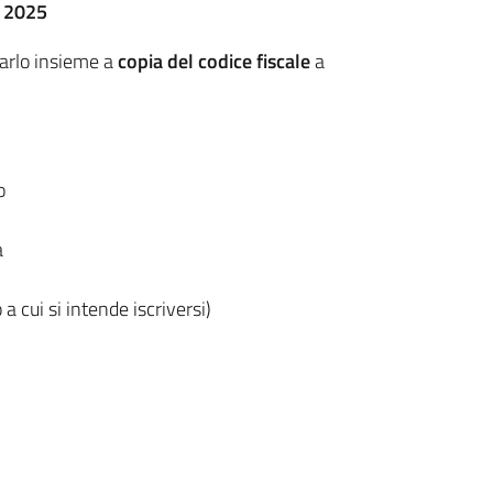
e 2025
iarlo insieme a
copia del codice fiscale
a
o
a
 cui si intende iscriversi)