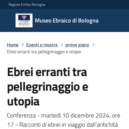
Vai al contenuto
Vai alla navigazione
Vai al footer
Regione Emilia-Romagna
Museo
Museo Ebraico di Bologna
Ebraico
di
Bologna
Home
/
Eventi e mostre
/
primo piano
/
Ebrei erranti tra pellegrinaggio e utopia
Ebrei erranti tra
Il
Salta al contenuto
museo
pellegrinaggio e
utopia
Biglietteria
e
orari
Conferenza - martedì 10 dicembre 2024, ore 
17 - Racconti di ebrei in viaggio dall’antichità 
Didattica