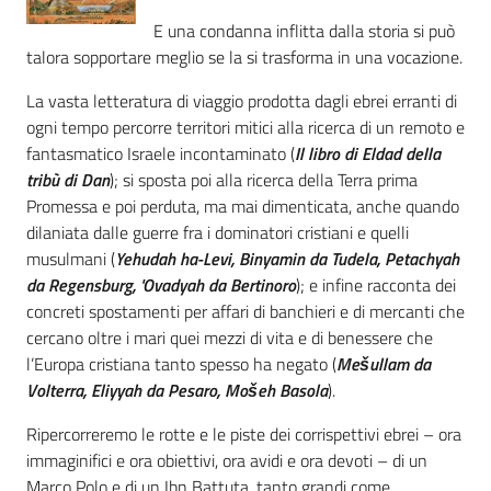
E una condanna inflitta dalla storia si può
talora sopportare meglio se la si trasforma in una vocazione.
La vasta letteratura di viaggio prodotta dagli ebrei erranti di
ogni tempo percorre territori mitici alla ricerca di un remoto e
fantasmatico Israele incontaminato (
Il libro di Eldad della
tribù di Dan
); si sposta poi alla ricerca della Terra prima
Promessa e poi perduta, ma mai dimenticata, anche quando
dilaniata dalle guerre fra i dominatori cristiani e quelli
musulmani (
Yehudah ha-Levi, Binyamin da Tudela, Petachyah
da Regensburg, 'Ovadyah da Bertinoro
); e infine racconta dei
concreti spostamenti per affari di banchieri e di mercanti che
cercano oltre i mari quei mezzi di vita e di benessere che
l’Europa cristiana tanto spesso ha negato (
Mešullam da
Volterra, Eliyyah da Pesaro, Mošeh Basola
).
Ripercorreremo le rotte e le piste dei corrispettivi ebrei – ora
immaginifici e ora obiettivi, ora avidi e ora devoti – di un
Marco Polo e di un Ibn Battuta, tanto grandi come