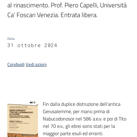
al rinascimento. Prof. Piero Capelli, Università 
Bookshop
Ca’ Foscari Venezia. Entrata libera.
Biblioteca
Data
:
31 ottobre 2024
Siti
d'interesse
Condividi
Vedi azioni
Seguici
su
Introduzione
Fin dalla duplice distruzione dell’antica
Gerusalemme, per mano prima di
Nabucodonosor nel 586 a.e.v. e poi di Tito
nel 70 e.v., gli ebrei sono stati per la
maggior parte esuli ed erranti.