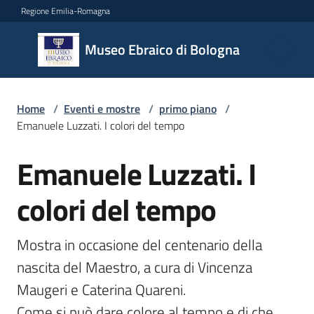
Vai al contenuto
Vai alla navigazione
Vai al footer
Regione Emilia-Romagna
Museo
Museo Ebraico di Bologna
Ebraico
di
Bologna
Home
/
Eventi e mostre
/
primo piano
/
Emanuele Luzzati. I colori del tempo
Emanuele Luzzati. I
Il
Salta al contenuto
museo
colori del tempo
Biglietteria
Mostra in occasione del centenario della 
e
nascita del Maestro, a cura di Vincenza 
orari
Maugeri e Caterina Quareni.

Didattica
Come si può dare colore al tempo e di che 