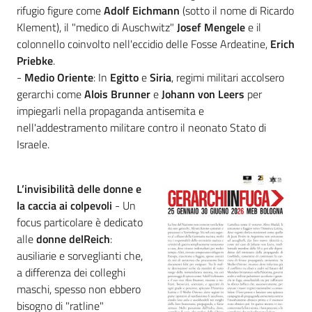
rifugio figure come
Adolf Eichmann
(sotto il nome di Ricardo
Klement), il "medico di Auschwitz"
Josef Mengele
e il
colonnello coinvolto nell'eccidio delle Fosse Ardeatine,
Erich
Priebke
.
-
Medio Oriente
: In
Egitto
e
Siria
, regimi militari accolsero
gerarchi come
Alois
Brunner
e
Johann
von
Leers
per
impiegarli nella propaganda antisemita e
nell'addestramento militare contro il neonato Stato di
Israele.
L’invisibilità delle donne e
la caccia ai colpevoli
- Un
focus particolare è dedicato
alle
donne delReich
:
ausiliarie e sorveglianti che,
a differenza dei colleghi
maschi, spesso non ebbero
bisogno di "ratline"