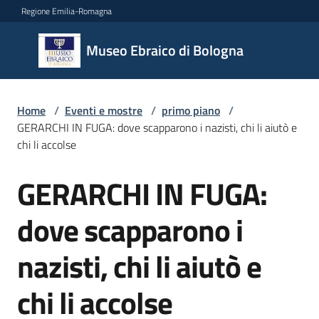
Vai al contenuto
Vai alla navigazione
Vai al footer
Regione Emilia-Romagna
Museo
Museo Ebraico di Bologna
Ebraico
di
Bologna
Home
/
Eventi e mostre
/
primo piano
/
GERARCHI IN FUGA: dove scapparono i nazisti, chi li aiutò e
chi li accolse
Il
GERARCHI IN FUGA:
museo
Salta al contenuto
dove scapparono i
Biglietteria
nazisti, chi li aiutò e
e
orari
chi li accolse
Didattica