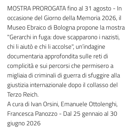
MOSTRA PROROGATA fino al 31 agosto - In 
Bookshop
occasione del Giorno della Memoria 2026, il 
Museo Ebraico di Bologna propone la mostra 
Biblioteca
"Gerarchi in fuga: dove scapparono i nazisti, 
Siti
chi li aiutò e chi li accolse", un’indagine 
d'interesse
documentaria approfondita sulle reti di 
complicità e sui percorsi che permisero a 
migliaia di criminali di guerra di sfuggire alla 
Seguici
giustizia internazionale dopo il collasso del 
su
Terzo Reich. 

A cura di Ivan Orsini, Emanuele Ottolenghi, 
Francesca Panozzo - Dal 25 gennaio al 30 
giugno 2026