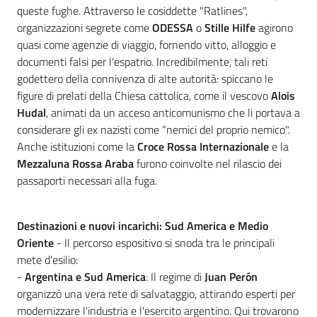
queste fughe. Attraverso le cosiddette "Ratlines",
organizzazioni segrete come
ODESSA
o
Stille Hilfe
agirono
quasi come agenzie di viaggio, fornendo vitto, alloggio e
documenti falsi per l'espatrio. Incredibilmente, tali reti
godettero della connivenza di alte autorità: spiccano le
figure di prelati della Chiesa cattolica, come il vescovo
Alois
Hudal
, animati da un acceso anticomunismo che li portava a
considerare gli ex nazisti come “nemici del proprio nemico".
Anche istituzioni come la
Croce Rossa Internazionale
e la
Mezzaluna Rossa Araba
furono coinvolte nel rilascio dei
passaporti necessari alla fuga.
Destinazioni e nuovi incarichi: Sud America e Medio
Oriente
- Il percorso espositivo si snoda tra le principali
mete d'esilio:
-
Argentina e Sud America
: Il regime di
Juan Perón
organizzò una vera rete di salvataggio, attirando esperti per
modernizzare l'industria e l'esercito argentino. Qui trovarono