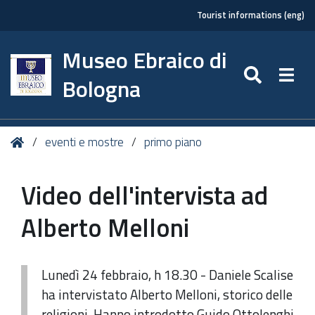
Tourist informations (eng)
Museo Ebraico di
SEARC
Togg
Bologna
Tu
Home
eventi e mostre
primo piano
sei
qui:
Video dell'intervista ad
Alberto Melloni
Lunedì 24 febbraio, h 18.30 - Daniele Scalise
ha intervistato Alberto Melloni, storico delle
religioni. Hanno introdotto Guido Ottolenghi,