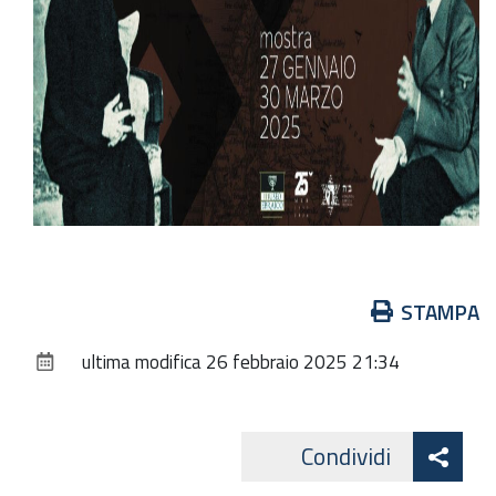
Azioni
STAMPA
sul
ultima modifica
26 febbraio 2025 21:34
documento
Att
Condividi
Twitte
cond