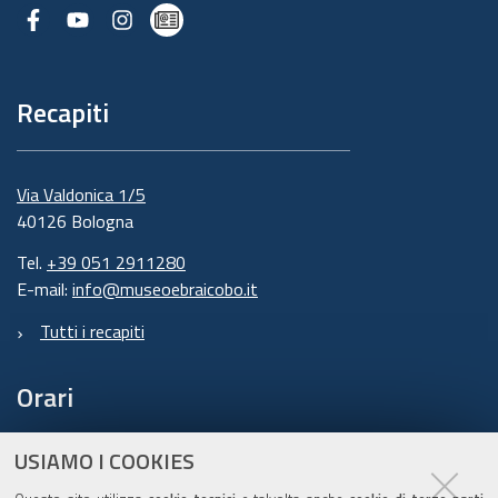
Facebook
Youtube
Instagram
Newsletter
Recapiti
Via Valdonica 1/5
40126 Bologna
Tel.
+39 051 2911280
E-mail:
info@museoebraicobo.it
Tutti i recapiti
Orari
USIAMO I COOKIES
domenica-giovedì: 10.00 – 18.00