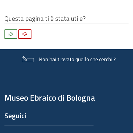
Questa pagina ti è stata utile?
Si
No
Non hai trovato quello che cerchi ?
Piè
di
pagina
Museo Ebraico di Bologna
Seguici