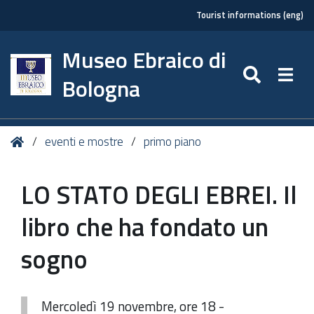
Tourist informations (eng)
Museo Ebraico di
SEARC
Togg
Bologna
Tu
Home
eventi e mostre
primo piano
sei
qui:
LO STATO DEGLI EBREI. Il
libro che ha fondato un
sogno
Mercoledì 19 novembre, ore 18 -