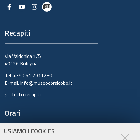
Facebook
Youtube
Instagram
Newsletter
Recapiti
Via Valdonica 1/5
40126 Bologna
Tel.
+39 051 2911280
E-mail:
info@museoebraicobo.it
Tutti i recapiti
Orari
USIAMO I COOKIES
domenica-giovedì: 10.00 – 18.00