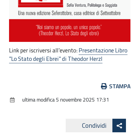
Link per iscriversi all'evento:
Presentazione Libro
"Lo Stato degli Ebrei" di Theodor Herzl
Azioni
STAMPA
sul
ultima modifica
5 novembre 2025 17:31
documento
Att
Condividi
Twitte
cond