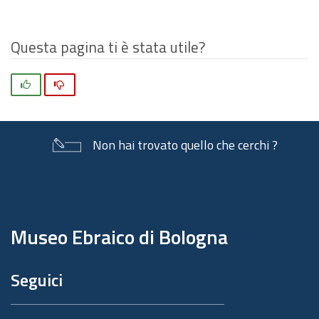
Questa pagina ti è stata utile?
Si
No
Non hai trovato quello che cerchi ?
Piè
di
pagina
Museo Ebraico di Bologna
Seguici