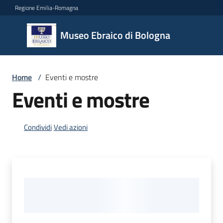
Vai al contenuto
Vai alla navigazione
Vai al footer
Regione Emilia-Romagna
Museo
Museo Ebraico di Bologna
Ebraico
di
Bologna
Home
/
Eventi e mostre
Eventi e mostre
Il
museo
Condividi
Vedi azioni
Biglietteria
e
orari
Didattica