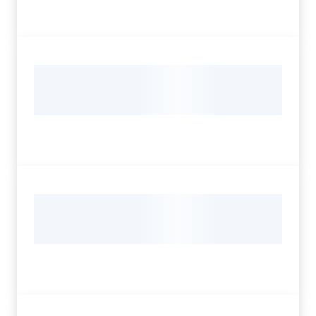
Bookshop
Biblioteca
Siti
d'interesse
Seguici
su