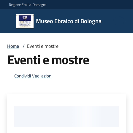
Vai al contenuto
Vai alla navigazione
Vai al footer
Regione Emilia-Romagna
Museo
Museo Ebraico di Bologna
Ebraico
di
Bologna
Home
/
Eventi e mostre
Eventi e mostre
Il
museo
Condividi
Vedi azioni
Biglietteria
e
orari
Didattica