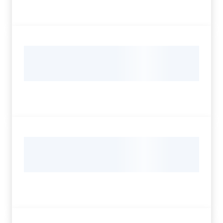
Bookshop
Biblioteca
Siti
d'interesse
Seguici
su